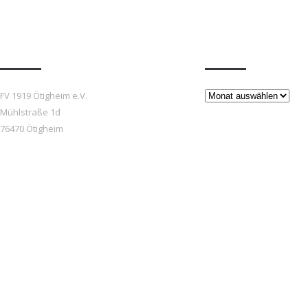
Anfahrt
Beiträge
Beiträge
FV 1919 Ötigheim e.V.
Mühlstraße 1d
76470 Ötigheim