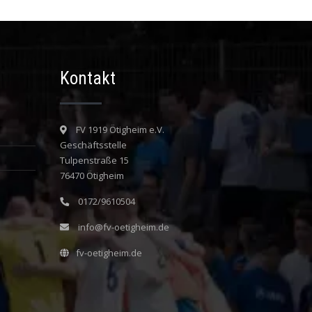
Kontakt
FV 1919 Ötigheim e.V.
Geschäftsstelle
Tulpenstraße 15
76470 Ötigheim
0172/9610504
info@fv-oetigheim.de
fv-oetigheim.de