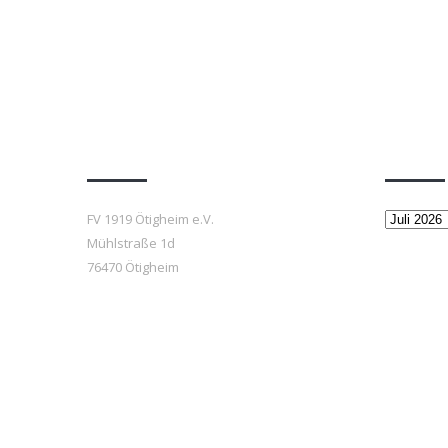
Anfahrt
Beiträ
Beiträge
FV 1919 Ötigheim e.V.
Mühlstraße 1d
76470 Ötigheim