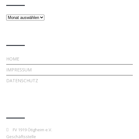
Beiträge
Rechtliches
HOME
IMPRESSUM
DATENSCHUTZ
Kontakt
FV 1919 Ötigheim e.V.
Geschäftsstelle