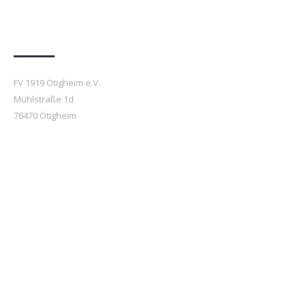
Anfahrt
FV 1919 Ötigheim e.V.
Mühlstraße 1d
76470 Ötigheim
Beiträge