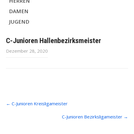
HERREN
DAMEN
JUGEND
C-Junioren Hallenbezirksmeister
Dezember 28, 2020
Post
←
C-Junioren Kreisligameister
navigation
C-Junioren Bezirksligameister
→