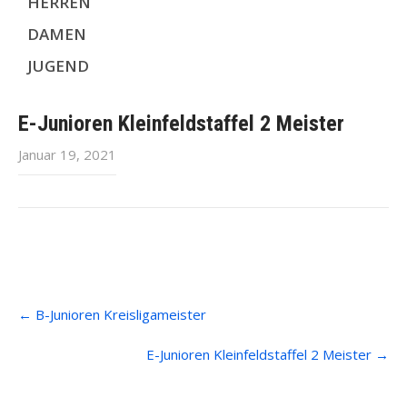
HERREN
DAMEN
JUGEND
E-Junioren Kleinfeldstaffel 2 Meister
Januar 19, 2021
Post
←
B-Junioren Kreisligameister
navigation
E-Junioren Kleinfeldstaffel 2 Meister
→