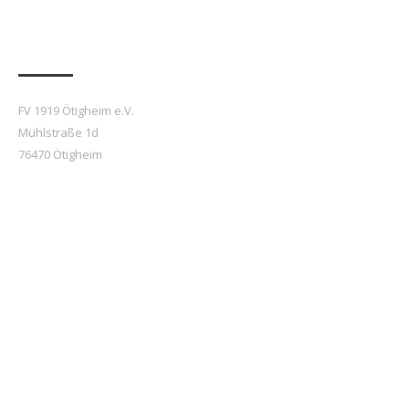
Anfahrt
FV 1919 Ötigheim e.V.
Mühlstraße 1d
76470 Ötigheim
Beiträge