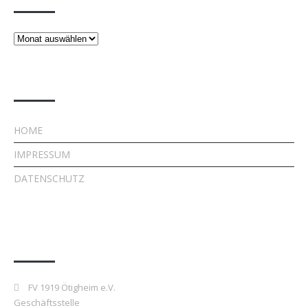
Beiträge
Rechtliches
HOME
IMPRESSUM
DATENSCHUTZ
Kontakt
FV 1919 Ötigheim e.V.
Geschäftsstelle