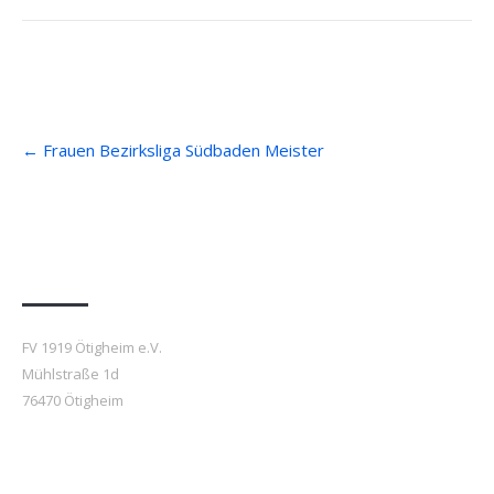
Post
←
Frauen Bezirksliga Südbaden Meister
navigation
Anfahrt
FV 1919 Ötigheim e.V.
Mühlstraße 1d
76470 Ötigheim