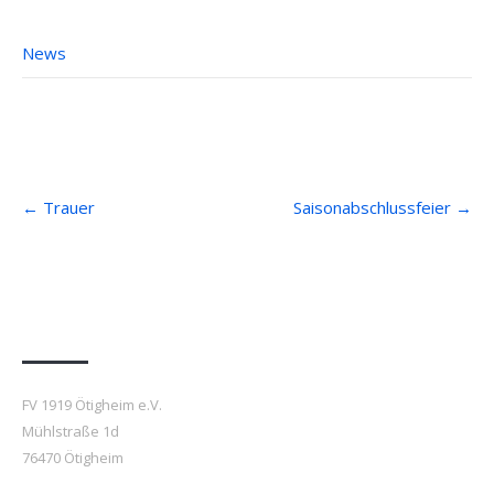
News
Post
←
Trauer
Saisonabschlussfeier
→
navigation
Anfahrt
FV 1919 Ötigheim e.V.
Mühlstraße 1d
76470 Ötigheim