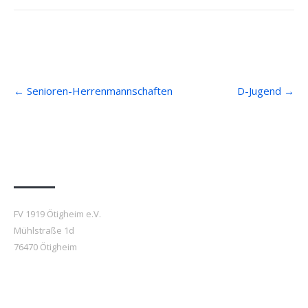
Post
←
Senioren-Herrenmannschaften
D-Jugend
→
navigation
Anfahrt
FV 1919 Ötigheim e.V.
Mühlstraße 1d
76470 Ötigheim