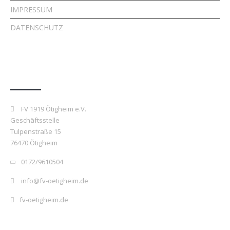
IMPRESSUM
DATENSCHUTZ
Kontakt
FV 1919 Ötigheim e.V.
Geschäftsstelle
Tulpenstraße 15
76470 Ötigheim
0172/9610504
info@fv-oetigheim.de
fv-oetigheim.de