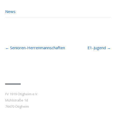
News
Post
←
Senioren-Herrenmannschaften
E1-Jugend
→
navigation
Anfahrt
FV 1919 Ötigheim e.V.
Mühlstraße 1d
76470 Ötigheim