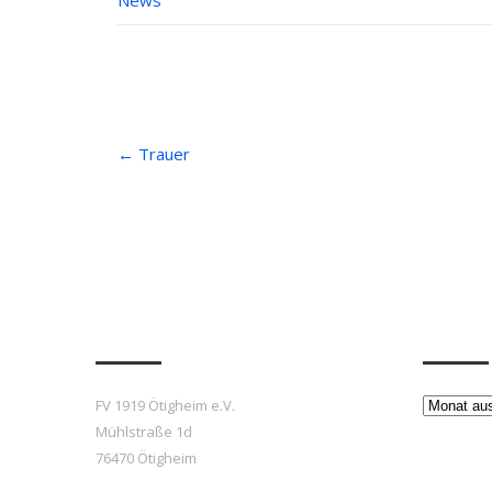
News
Post
←
Trauer
navigation
Anfahrt
Beiträ
Beiträge
FV 1919 Ötigheim e.V.
Mühlstraße 1d
76470 Ötigheim