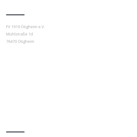
Anfahrt
FV 1919 Ötigheim e.V.
Mühlstraße 1d
76470 Ötigheim
Beiträge