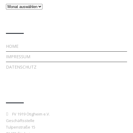
Beiträge
Rechtliches
HOME
IMPRESSUM
DATENSCHUTZ
Kontakt
FV 1919 Ötigheim e.V.
Geschäftsstelle
Tulpenstraße 15