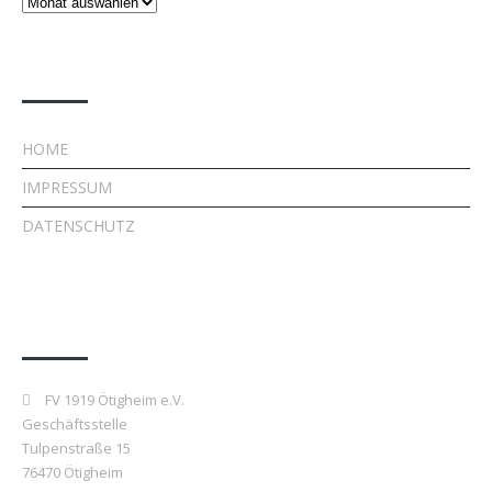
Beiträge
Rechtliches
HOME
IMPRESSUM
DATENSCHUTZ
Kontakt
FV 1919 Ötigheim e.V.
Geschäftsstelle
Tulpenstraße 15
76470 Ötigheim