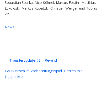
Sebastian Sparka, Nico Kölmel, Marcus Fostini, Matthias
Lukowski, Markus Kubatzki, Christian Werger und Tobias
Ziel
News
Post
←
Transferupdate #3 – Rewind
navigation
FVÖ-Damen im Vorbereitungsspiel, Herren mit
Ligapunkten
→
Anfahrt