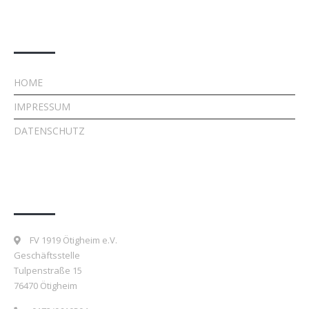
Rechtliches
HOME
IMPRESSUM
DATENSCHUTZ
Kontakt
FV 1919 Ötigheim e.V.
Geschäftsstelle
Tulpenstraße 15
76470 Ötigheim