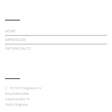
Rechtliches
HOME
IMPRESSUM
DATENSCHUTZ
Kontakt
FV 1919 Ötigheim e.V.
Geschäftsstelle
Tulpenstraße 15
76470 Ötigheim