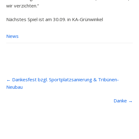
wir verzichten.“
Nächstes Spiel ist am 30.09. in KA-Grünwinkel
News
Post
←
Dankesfest bzgl. Sportplatzsanierung & Tribünen-
navigation
Neubau
Danke
→
Anfahrt