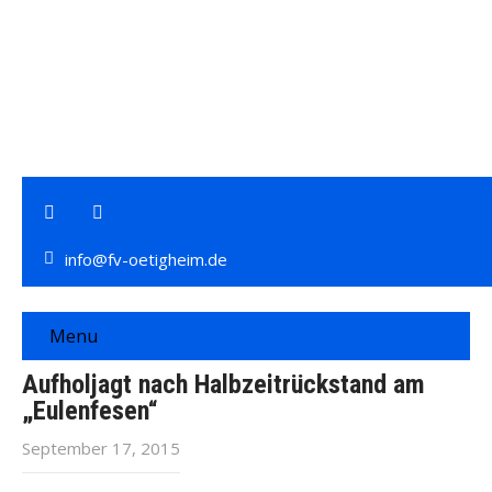
info@fv-oetigheim.de
Menu
Aufholjagt nach Halbzeitrückstand am
„Eulenfesen“
September 17, 2015