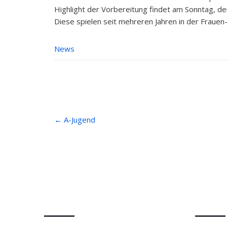
Highlight der Vorbereitung findet am Sonntag, den
Diese spielen seit mehreren Jahren in der Frauen
News
Post
←
A-Jugend
navigation
Anfahrt
Beiträ