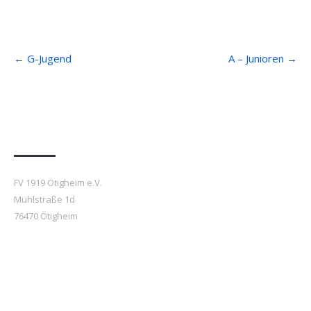
Post
←
G-Jugend
A – Junioren
→
navigation
Anfahrt
FV 1919 Ötigheim e.V.
Mühlstraße 1d
76470 Ötigheim