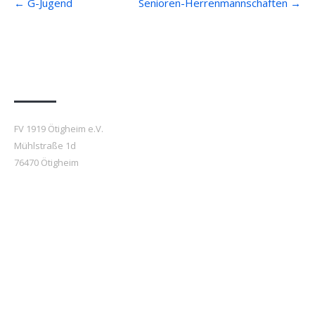
←
G-Jugend
Senioren-Herrenmannschaften
→
navigation
Anfahrt
FV 1919 Ötigheim e.V.
Mühlstraße 1d
76470 Ötigheim