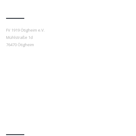
Anfahrt
FV 1919 Ötigheim e.V.
Mühlstraße 1d
76470 Ötigheim
Beiträge