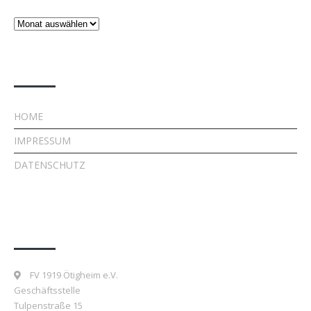
Beiträge
Rechtliches
HOME
IMPRESSUM
DATENSCHUTZ
Kontakt
FV 1919 Ötigheim e.V.
Geschäftsstelle
Tulpenstraße 15