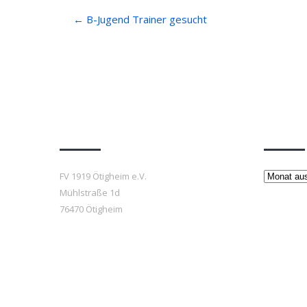
Post
←
B-Jugend Trainer gesucht
navigation
Anfahrt
Beiträ
Beiträge
FV 1919 Ötigheim e.V.
Mühlstraße 1d
76470 Ötigheim