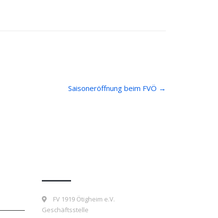
Saisoneröffnung beim FVÖ
→
Kontakt
FV 1919 Ötigheim e.V.
Geschäftsstelle