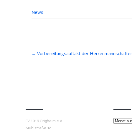
News
Post
←
Vorbereitungsauftakt der Herrenmannschafte
navigation
Anfahrt
Beiträ
Beiträge
FV 1919 Ötigheim e.V.
Mühlstraße 1d