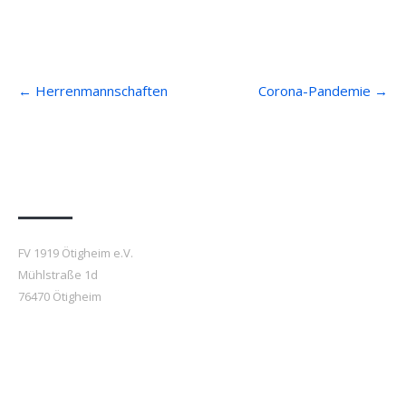
Post
←
Herrenmannschaften
Corona-Pandemie
→
navigation
Anfahrt
FV 1919 Ötigheim e.V.
Mühlstraße 1d
76470 Ötigheim