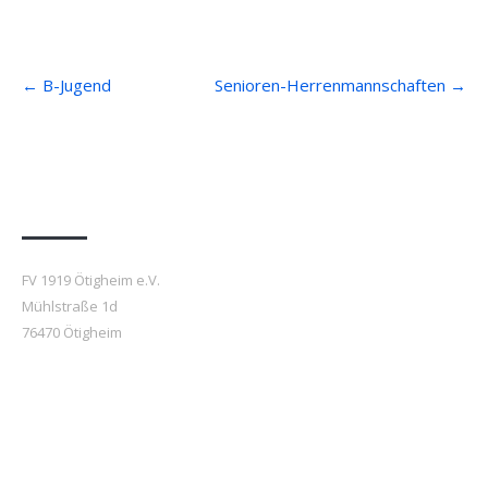
Post
←
B-Jugend
Senioren-Herrenmannschaften
→
navigation
Anfahrt
FV 1919 Ötigheim e.V.
Mühlstraße 1d
76470 Ötigheim