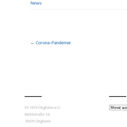
News
Post
←
Corona-Pandemie
navigation
Anfahrt
Beiträ
Beiträge
FV 1919 Ötigheim e.V.
Mühlstraße 1d
76470 Ötigheim