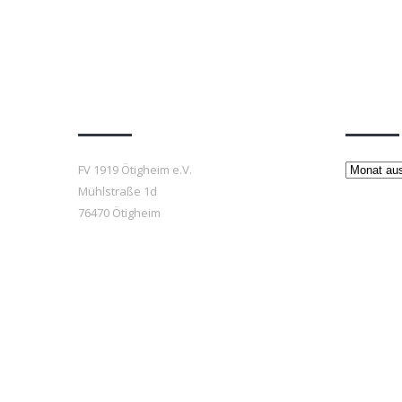
Anfahrt
Beiträ
Beiträge
FV 1919 Ötigheim e.V.
Mühlstraße 1d
76470 Ötigheim