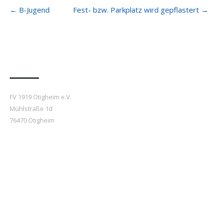
Post
←
B-Jugend
Fest- bzw. Parkplatz wird gepflastert
→
navigation
Anfahrt
FV 1919 Ötigheim e.V.
Mühlstraße 1d
76470 Ötigheim