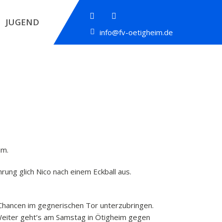
JUGEND
info@fv-oetigheim.de
im.
ung glich Nico nach einem Eckball aus.
n Chancen im gegnerischen Tor unterzubringen.
 Weiter geht’s am Samstag in Ötigheim gegen