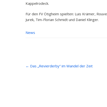
Kappelrodeck.
Für den FV Ötigheim spielten: Luis Krämer, Rouv
Jurek, Tim-Florian Schmidt und Daniel Klinger.
News
Post
←
Das „Revierderby“ im Wandel der Zeit
navigation
Anfahrt
Beiträ