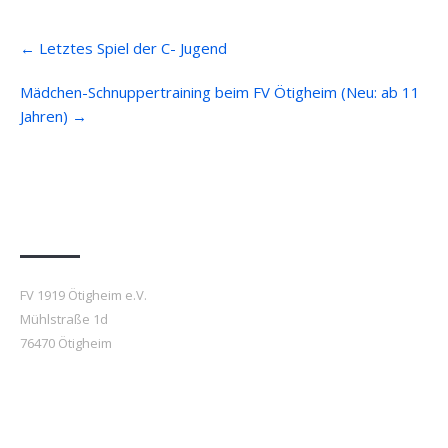
Post
←
Letztes Spiel der C- Jugend
navigation
Mädchen-Schnuppertraining beim FV Ötigheim (Neu: ab 11
Jahren)
→
Anfahrt
FV 1919 Ötigheim e.V.
Mühlstraße 1d
76470 Ötigheim