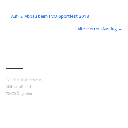
Post
←
Auf- & Abbau beim FVÖ-Sportfest 2018
navigation
Alte Herren-Ausflug
→
Anfahrt
FV 1919 Ötigheim e.V.
Mühlstraße 1d
76470 Ötigheim