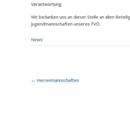
Verantwortung.
Wir bedanken uns an dieser Stelle an allen Betei
Jugendmannschaften unseres FVÖ.
News
Post
←
Herrenmannschaften
navigation
Anfahrt
Beiträ