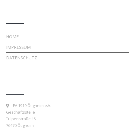
Rechtliches
HOME
IMPRESSUM
DATENSCHUTZ
Kontakt
FV 1919 Ötigheim e.V.
Geschäftsstelle
Tulpenstraße 15
76470 Ötigheim