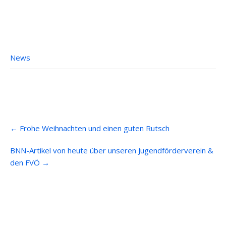
News
Post
←
Frohe Weihnachten und einen guten Rutsch
navigation
BNN-Artikel von heute über unseren Jugendförderverein &
den FVÖ
→
Anfahrt