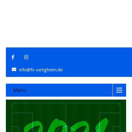
info@fv-oetigheim.de
Menu