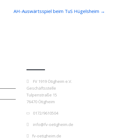
AH-Auswärtsspiel beim TuS Hügelsheim
→
Kontakt
FV 1919 Ötigheim e.V.
Geschäftsstelle
Tulpenstraße 15
76470 Ötigheim
0172/9610504
info@fv-oetigheim.de
fv-oetigheim.de