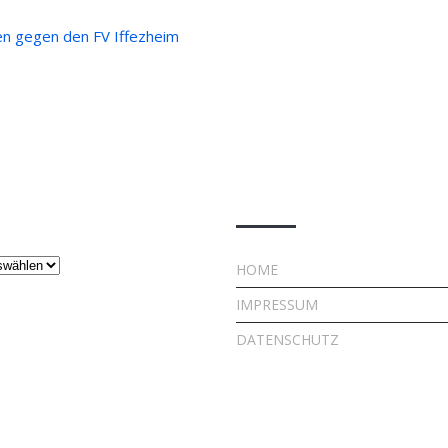
en gegen den FV Iffezheim
ge
Rechtliches
HOME
IMPRESSUM
DATENSCHUTZ