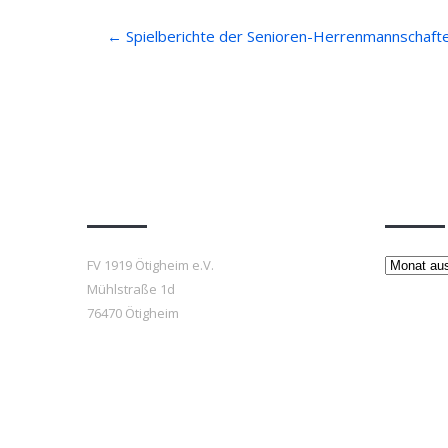
Post
←
Spielberichte der Senioren-Herrenmannschaft
navigation
Anfahrt
Beiträ
Beiträge
FV 1919 Ötigheim e.V.
Mühlstraße 1d
76470 Ötigheim