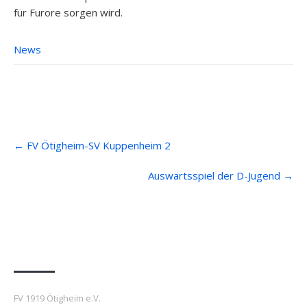
für Furore sorgen wird.
News
Post
←
FV Ötigheim-SV Kuppenheim 2
navigation
Auswärtsspiel der D-Jugend
→
Anfahrt
FV 1919 Ötigheim e.V.