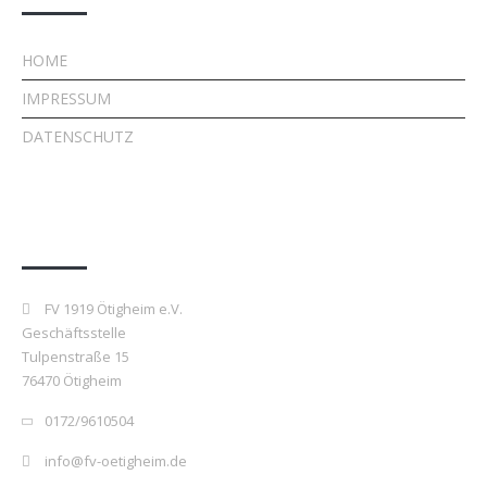
HOME
IMPRESSUM
DATENSCHUTZ
Kontakt
FV 1919 Ötigheim e.V.
Geschäftsstelle
Tulpenstraße 15
76470 Ötigheim
0172/9610504
info@fv-oetigheim.de