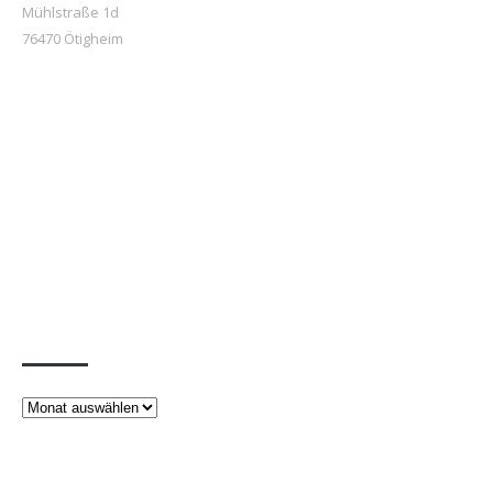
Mühlstraße 1d
76470 Ötigheim
Beiträge
Beiträge
Rechtliches