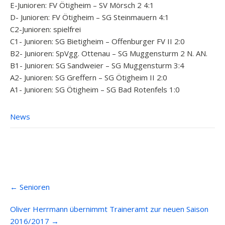
E-Junioren: FV Ötigheim – SV Mörsch 2 4:1
D- Junioren: FV Ötigheim – SG Steinmauern 4:1
C2-Junioren: spielfrei
C1- Junioren: SG Bietigheim – Offenburger FV II 2:0
B2- Junioren: SpVgg. Ottenau – SG Muggensturm 2 N. AN.
B1- Junioren: SG Sandweier – SG Muggensturm 3:4
A2- Junioren: SG Greffern – SG Ötigheim II 2:0
A1- Junioren: SG Ötigheim – SG Bad Rotenfels 1:0
News
Post
←
Senioren
navigation
Oliver Herrmann übernimmt Traineramt zur neuen Saison
2016/2017
→