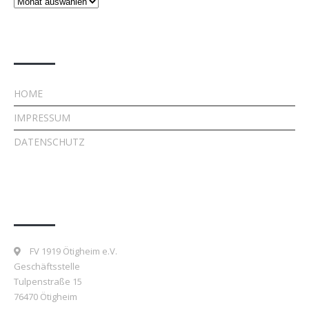
Beiträge
Rechtliches
HOME
IMPRESSUM
DATENSCHUTZ
Kontakt
FV 1919 Ötigheim e.V.
Geschäftsstelle
Tulpenstraße 15
76470 Ötigheim