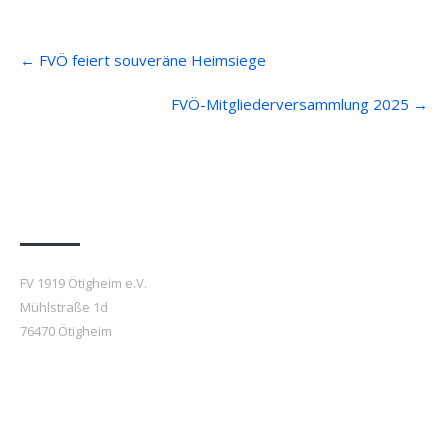
Post
←
FVÖ feiert souveräne Heimsiege
navigation
FVÖ-Mitgliederversammlung 2025
→
Anfahrt
FV 1919 Ötigheim e.V.
Mühlstraße 1d
76470 Ötigheim