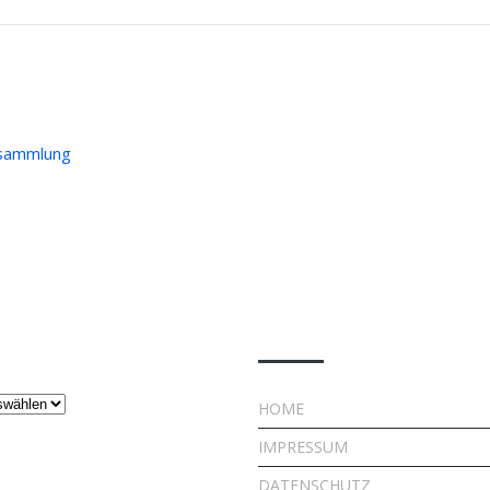
rsammlung
ge
Rechtliches
HOME
IMPRESSUM
DATENSCHUTZ