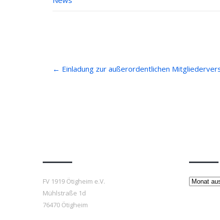
News
Post
←
Einladung zur außerordentlichen Mitgliederve
navigation
Anfahrt
Beiträ
Beiträge
FV 1919 Ötigheim e.V.
Mühlstraße 1d
76470 Ötigheim