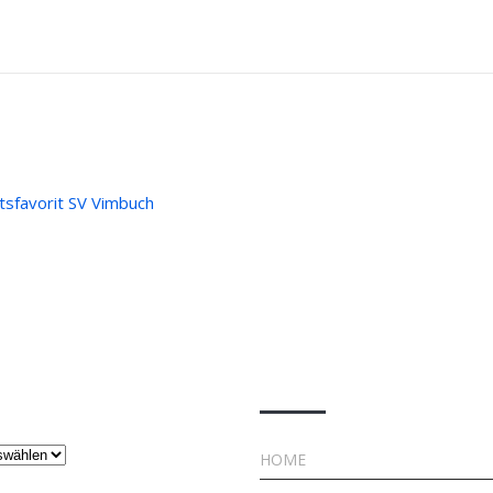
sfavorit SV Vimbuch
ge
Rechtliches
HOME