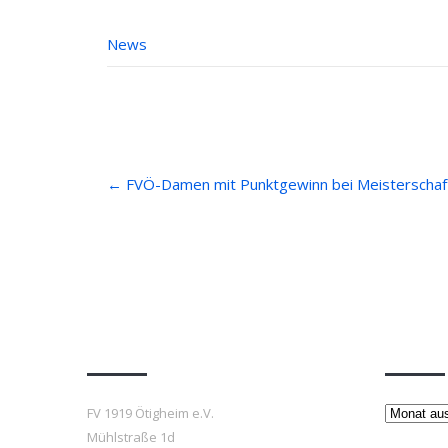
News
Post
←
FVÖ-Damen mit Punktgewinn bei Meisterschaft
navigation
Anfahrt
Beiträ
Beiträge
FV 1919 Ötigheim e.V.
Mühlstraße 1d