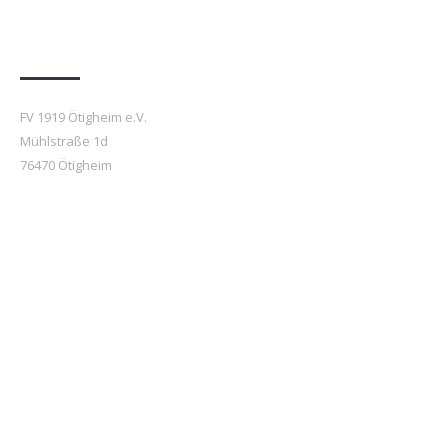
Anfahrt
FV 1919 Ötigheim e.V.
Mühlstraße 1d
76470 Ötigheim
Beiträge