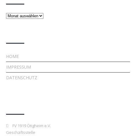
Beiträge
Rechtliches
HOME
IMPRESSUM
DATENSCHUTZ
Kontakt
FV 1919 Ötigheim e.V.
Geschäftsstelle