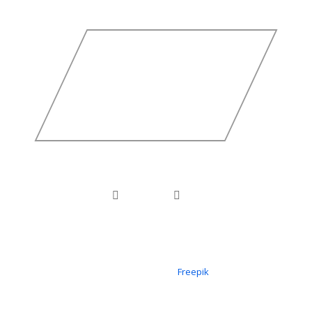
Icons erstellt von
Freepik
Copyright © 2026 FV 1919 Ötigheim e.V.