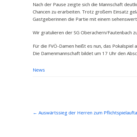
Nach der Pause zeigte sich die Mannschaft deutl
Chancen zu erarbeiten. Trotz großem Einsatz gela
Gastgeberinnen die Partie mit einem sehenswerten
Wir gratulieren der SG Oberachern/Fautenbach zu
Für die FVÖ-Damen heißt es nun, das Pokalspiel 
Die Damenmannschaft bildet um 17 Uhr den Absch
News
Post
←
Auswärtssieg der Herren zum Pflichtspielauft
navigation