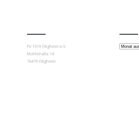
Anfahrt
Beiträ
Beiträge
FV 1919 Ötigheim e.V.
Mühlstraße 1d
76470 Ötigheim