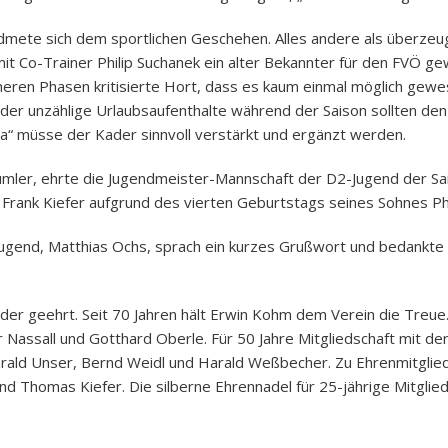
mete sich dem sportlichen Geschehen. Alles andere als überzeug
mit Co-Trainer Philip Suchanek ein alter Bekannter für den FVÖ 
eren Phasen kritisierte Hort, dass es kaum einmal möglich gewese
oder unzählige Urlaubsaufenthalte während der Saison sollten den 
sliga“ müsse der Kader sinnvoll verstärkt und ergänzt werden.
Bäumler, ehrte die Jugendmeister-Mannschaft der D2-Jugend der S
rank Kiefer aufgrund des vierten Geburtstags seines Sohnes Phil
ugend, Matthias Ochs, sprach ein kurzes Grußwort und bedankte s
er geehrt. Seit 70 Jahren hält Erwin Kohm dem Verein die Treue. 
r Nassall und Gotthard Oberle. Für 50 Jahre Mitgliedschaft mit 
rald Unser, Bernd Weidl und Harald Weßbecher. Zu Ehrenmitglied
Thomas Kiefer. Die silberne Ehrennadel für 25-jährige Mitglieds