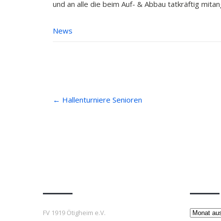
und an alle die beim Auf- & Abbau tatkräftig mita
News
Post
←
Hallenturniere Senioren
navigation
Anfahrt
Beiträ
Beiträge
FV 1919 Ötigheim e.V.