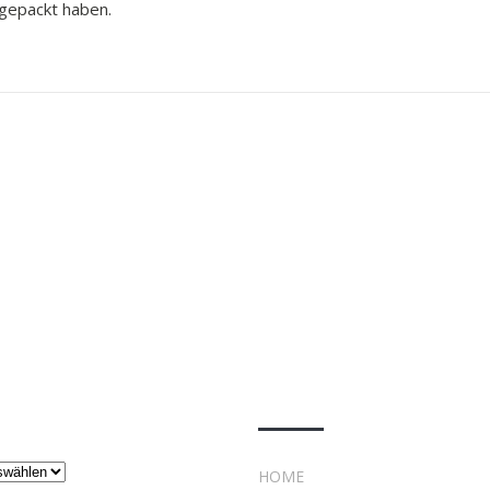
ngepackt haben.
ge
Rechtliches
HOME