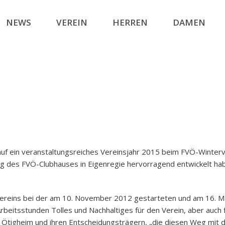
NEWS
VEREIN
HERREN
DAMEN
e auf ein veranstaltungsreiches Vereinsjahr 2015 beim FVÖ-Winte
ung des FVÖ-Clubhauses in Eigenregie hervorragend entwickelt habe
 Vereins bei der am 10. November 2012 gestarteten und am 16. Ma
rbeitsstunden Tolles und Nachhaltiges für den Verein, aber auch 
 Ötigheim und ihren Entscheidungsträgern, „die diesen Weg mit 