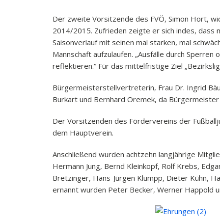
Der zweite Vorsitzende des FVÖ, Simon Hort, wid
2014/2015. Zufrieden zeigte er sich indes, dass 
Saisonverlauf mit seinen mal starken, mal schwäch
Mannschaft aufzulaufen. „Ausfälle durch Sperren 
reflektieren.“ Für das mittelfristige Ziel „Bezirk
Bürgermeisterstellvertreterin, Frau Dr. Ingrid 
Burkart und Bernhard Oremek, da Bürgermeister F
Der Vorsitzenden des Fördervereins der Fußballj
dem Hauptverein.
Anschließend wurden achtzehn langjährige Mitglied
Hermann Jung, Bernd Kleinkopf, Rolf Krebs, Edga
Bretzinger, Hans-Jürgen Klumpp, Dieter Kühn, Ha
ernannt wurden Peter Becker, Werner Happold und 