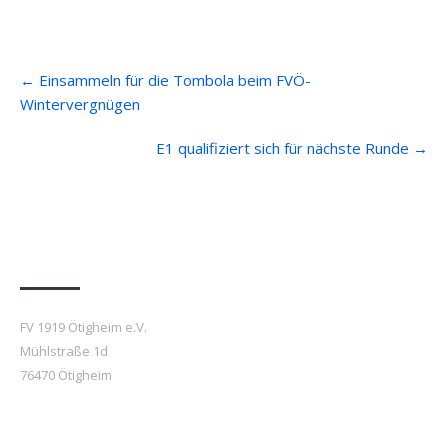
Post
←
Einsammeln für die Tombola beim FVÖ-
navigation
Wintervergnügen
E1 qualifiziert sich für nächste Runde
→
Anfahrt
FV 1919 Ötigheim e.V.
Mühlstraße 1d
76470 Ötigheim