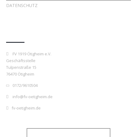
DATENSCHUTZ
Kontakt
FV 1919 Ötigheim e.V.
Geschäftsstelle
Tulpenstraße 15
76470 Ötigheim
0172/9610504
info@fv-oetigheim.de
fv-oetigheim.de