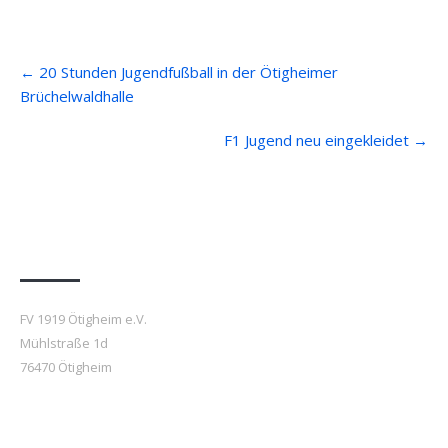
Post
←
20 Stunden Jugendfußball in der Ötigheimer
navigation
Brüchelwaldhalle
F1 Jugend neu eingekleidet
→
Anfahrt
FV 1919 Ötigheim e.V.
Mühlstraße 1d
76470 Ötigheim