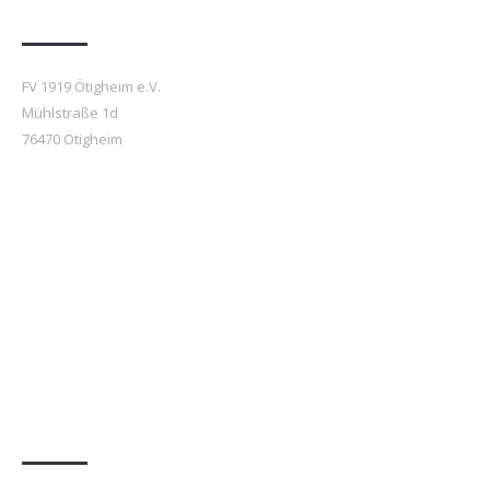
Anfahrt
FV 1919 Ötigheim e.V.
Mühlstraße 1d
76470 Ötigheim
Beiträge