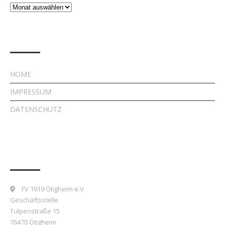
Beiträge
Rechtliches
HOME
IMPRESSUM
DATENSCHUTZ
Kontakt
FV 1919 Ötigheim e.V.
Geschäftsstelle
Tulpenstraße 15
76470 Ötigheim