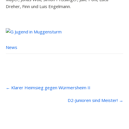
Dreher, Finn und Luis Engelmann.
News
Post
←
Klarer Heimsieg gegen Würmersheim II
navigation
D2-Junioren sind Meister!
→