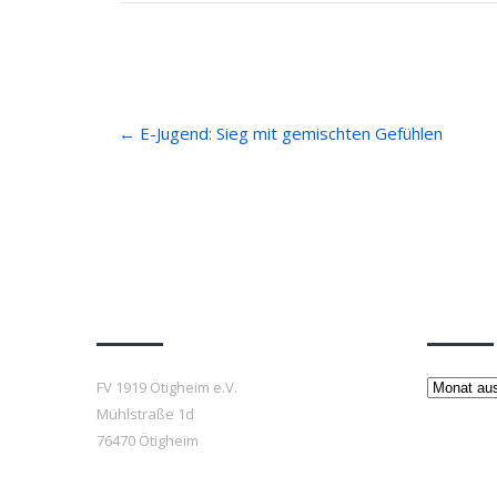
Post
←
E-Jugend: Sieg mit gemischten Gefühlen
navigation
Anfahrt
Beiträ
Beiträge
FV 1919 Ötigheim e.V.
Mühlstraße 1d
76470 Ötigheim