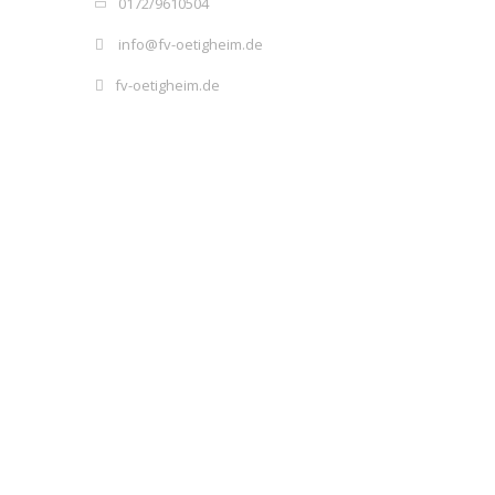
0172/9610504
info@fv-oetigheim.de
fv-oetigheim.de