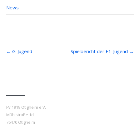
News
Post
←
G-Jugend
Spielbericht der E1-Jugend
→
navigation
Anfahrt
FV 1919 Ötigheim e.V.
Mühlstraße 1d
76470 Ötigheim