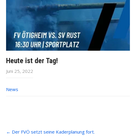
Heute ist der Tag!
Juni 25, 2022
News
Post
←
Der FVÖ setzt seine Kaderplanung fort.
navigation