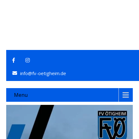
info@fv-oetigheim.de
Menu