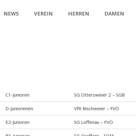
NEWS
VEREIN
HERREN
DAMEN
C1-Junioren
SG Ottersweier 2 – SGB
D-Juniorinnen
VfR Bischweier – FVÖ
E2-Junioren
SG Loffenau – FVÖ
B1-Junioren
SG Greffern – SGM