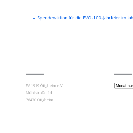
Post
←
Spendenaktion für die FVÖ-100-Jahrfeier im Ja
navigation
Anfahrt
Beiträ
Beiträge
FV 1919 Ötigheim e.V.
Mühlstraße 1d
76470 Ötigheim