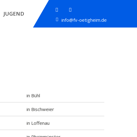
JUGEND
info@fv-oetigheim.de
in Bühl
in Bischweier
in Loffenau
in Rheinmünster