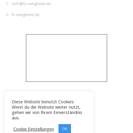
info@fv-oetigheim.de
fv-oetigheim.de
Diese Website benutzt Cookies.
Wenn du die Website weiter nutzt,
gehen wir von Ihrem Einverständnis
aus.
Cookie Einstellungen
Icons erstellt von
OK
Freepik