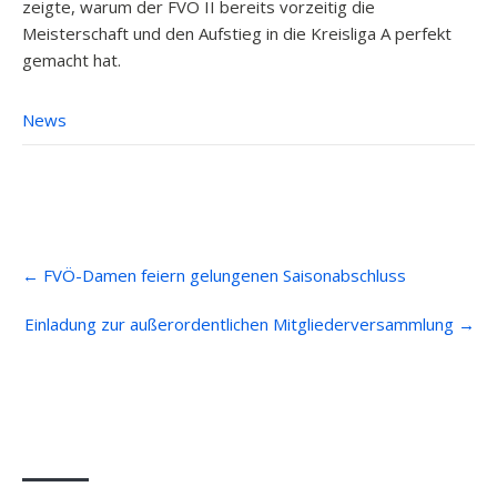
zeigte, warum der FVÖ II bereits vorzeitig die
Meisterschaft und den Aufstieg in die Kreisliga A perfekt
gemacht hat.
News
Post
←
FVÖ-Damen feiern gelungenen Saisonabschluss
navigation
Einladung zur außerordentlichen Mitgliederversammlung
→
Anfahrt