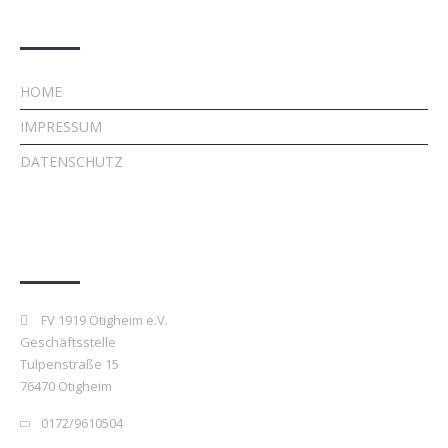
Rechtliches
HOME
IMPRESSUM
DATENSCHUTZ
Kontakt
FV 1919 Ötigheim e.V.
Geschäftsstelle
Tulpenstraße 15
76470 Ötigheim
0172/9610504