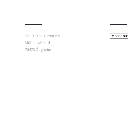
Anfahrt
Beiträ
Beiträge
FV 1919 Ötigheim e.V.
Mühlstraße 1d
76470 Ötigheim