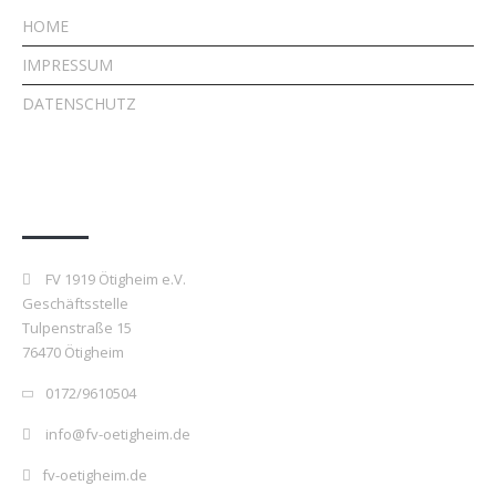
HOME
IMPRESSUM
DATENSCHUTZ
Kontakt
FV 1919 Ötigheim e.V.
Geschäftsstelle
Tulpenstraße 15
76470 Ötigheim
0172/9610504
info@fv-oetigheim.de
fv-oetigheim.de