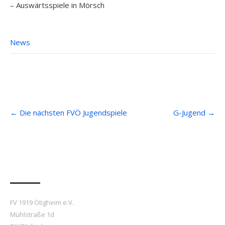
– Auswärtsspiele in Mörsch
News
Post
←
Die nächsten FVÖ Jugendspiele
G-Jugend
→
navigation
Anfahrt
FV 1919 Ötigheim e.V.
Mühlstraße 1d